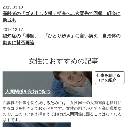
2019.03.18
高齢者の「ゴミ出し支援」拡充へ…玄関先で回収、町会に
助成も
2018.12.17
認知症の「徘徊」、「ひとり歩き」に言い換え…自治体の
動きに賛否両論
女性におすすめの記事
仕事を続ける
コツを紹介
人間関係を良好に保つ
介護職の仕事を長く続けるためには、女性同士の人間関係を良好に
するコツを押さえておくべきです。女性の割合がとても高い職場な
ので、このコツさえ押さえておけば人間関係に困ることはなくなる
はずです。