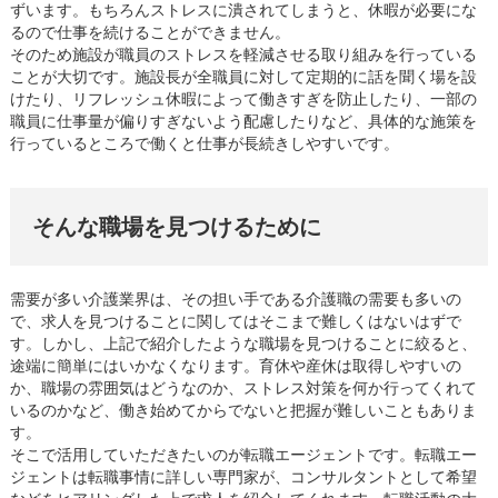
ずいます。もちろんストレスに潰されてしまうと、休暇が必要にな
るので仕事を続けることができません。
そのため施設が職員のストレスを軽減させる取り組みを行っている
ことが大切です。施設長が全職員に対して定期的に話を聞く場を設
けたり、リフレッシュ休暇によって働きすぎを防止したり、一部の
職員に仕事量が偏りすぎないよう配慮したりなど、具体的な施策を
行っているところで働くと仕事が長続きしやすいです。
そんな職場を見つけるために
需要が多い介護業界は、その担い手である介護職の需要も多いの
で、求人を見つけることに関してはそこまで難しくはないはずで
す。しかし、上記で紹介したような職場を見つけることに絞ると、
途端に簡単にはいかなくなります。育休や産休は取得しやすいの
か、職場の雰囲気はどうなのか、ストレス対策を何か行ってくれて
いるのかなど、働き始めてからでないと把握が難しいこともありま
す。
そこで活用していただきたいのが転職エージェントです。転職エー
ジェントは転職事情に詳しい専門家が、コンサルタントとして希望